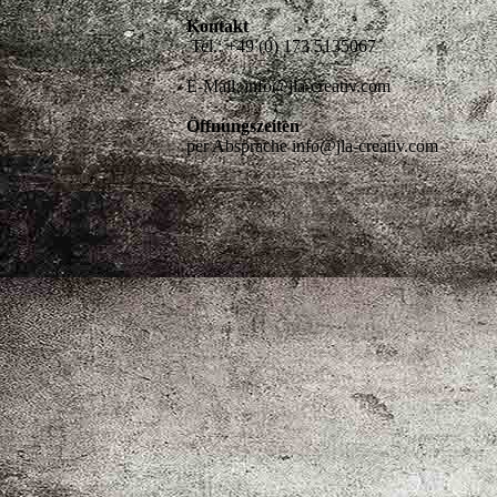
Kontakt
Tel.: +49 (0) 173 5135067
E-Mail: info@jla-creativ.com
Öffnungszeiten
per Absprache info@jla-creativ.com