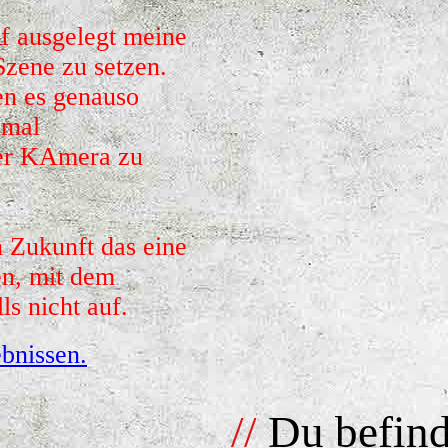
f ausgelegt meine
 Szene zu setzen.
n es genauso
 mal
der KAmera zu
 Zukunft das eine
en, mit dem
ls nicht auf.
bnissen.
//
Du befind