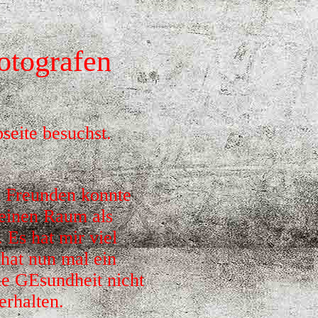
otografen
seite besuchst.
d Freunden konnte
 einen Raum als
 Es hat mir viel
 hat nun mal ein
ne GEsundheit nicht
terhalten.