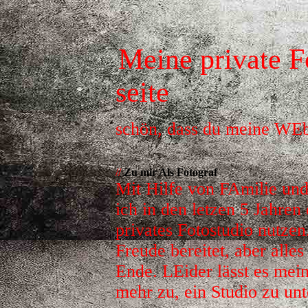
Meine private F
seite
schön, dass du meine WEb
//
Zu mir Als Fotograf
Mit Hilfe von FAmilie un
ich in den letzen 5 Jahren
privates Fotostudio nutzen.
Freude bereitet, aber alles
Ende. LEider lässt es mei
mehr zu, ein Studio zu un