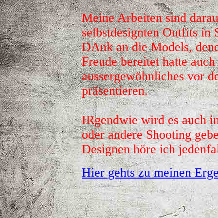
Meine Arbeiten sind darau
selbstdesignten Outfits in
DAnk an die Models, dene
Freude bereitet hatte auch
aussergewöhnliches vor 
präsentieren.
IRgendwie wird es auch in
oder andere Shooting geb
Designen höre ich jedenfal
Hier gehts zu meinen Erge