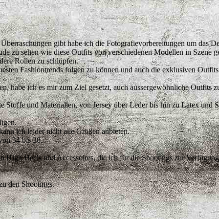
Überraschungen gibt habe ich die Fotografievorbereitungen um das Des
eude zu sehen wie diese Outfits von verschiedenen Modellen in Szene ge
dere Rollen zu schlüpfen.
euesten Fashiontrends folgen zu können und auch die exklusiven Outfit
n, habe ich es mir zum Ziel gesetzt, auch aussergewöhnliche Outfits zu
te Stoffe und Materialien, von Jersey über Leder bis hin zu Latex und 
ügen.
ann ich leider nicht alle Größen anbieten.
von 34 bis 38.
 High Heels und Accessoires, die ich für die Shootings zur Verfügung 
 zu den Shootings.