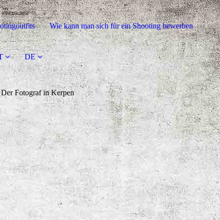
tingoutfits
Wie kann man sich für ein Shooting bewerben
T
DE
Der Fotograf in Kerpen