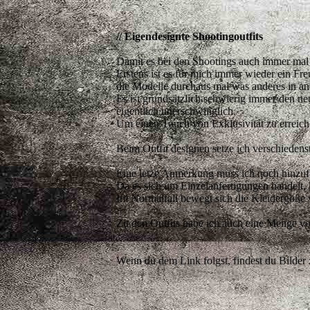
// Eigendesignte Shootingoutfits
Damit es bei den Shootings auch immer mal 
Erstens ist es für mich immer wieder ein Fr
die Modelle durchaus mal was anderes in an
Es ist grundsätzlich schwierig immer den n
eigentlich unerschwinglich.
Um einen Touch von Exklusivität zu erreiche
Beim Outfit designen setze ich verschiedens
Eine letze Anmerkung muss ich noch hinzuf
Da es sich um Einzelanfertigungen handelt, k
Im Normalfall bewegt sich die Kleidergöße 
Zu den Outfits habe ich auch eine Menge von
Wenn du dem Link folgst, findest du Bilder