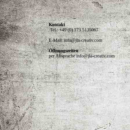
Kontakt
Tel.: +49 (0) 173 5135067
E-Mail: info@jla-creativ.com
Öffnungszeiten
per Absprache info@jla-creativ.com